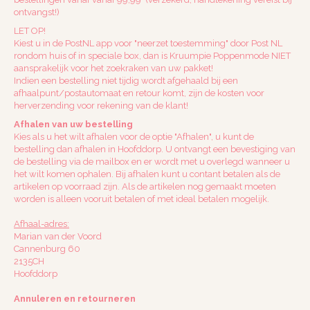
ontvangst!)
LET OP!
Kiest u in de PostNL app voor "neerzet toestemming" door Post NL
rondom huis of in speciale box, dan is Kruumpie Poppenmode NIET
aansprakelijk voor het zoekraken van uw pakket!
Indien een bestelling niet tijdig wordt afgehaald bij een
afhaalpunt/postautomaat en retour komt, zijn de kosten voor
herverzending voor rekening van de klant!
Afhalen van uw bestelling
Kies als u het wilt afhalen voor de optie "Afhalen", u kunt de
bestelling dan afhalen in Hoofddorp. U ontvangt een bevestiging van
de bestelling via de mailbox en er wordt met u overlegd wanneer u
het wilt komen ophalen. Bij afhalen kunt u contant betalen als de
artikelen op voorraad zijn. Als de artikelen nog gemaakt moeten
worden is alleen vooruit betalen of met ideal betalen mogelijk.
Afhaal-adres:
Marian van der Voord
Cannenburg 60
2135CH
Hoofddorp
Annuleren en retourneren