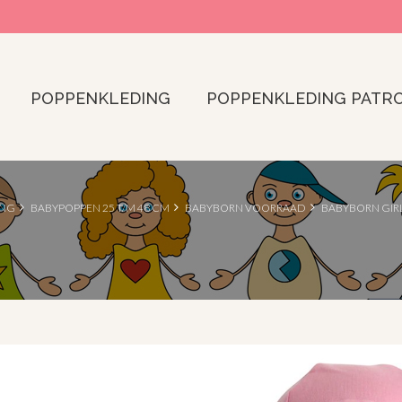
POPPENKLEDING
POPPENKLEDING PATR
ING
BABYPOPPEN 25 T/M 48 CM
BABYBORN VOORRAAD
BABYBORN GIR