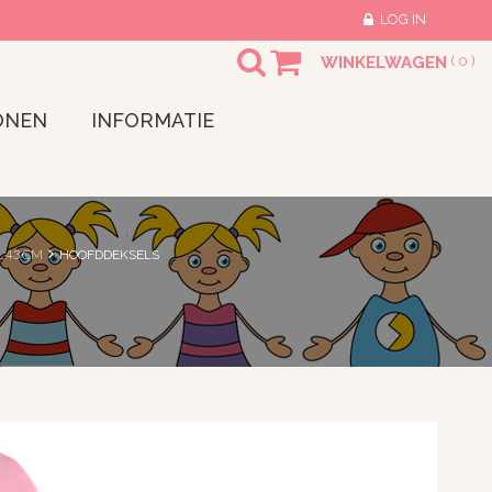
LOG IN
WINKELWAGEN
(
0
)
ONEN
INFORMATIE
L 43CM
HOOFDDEKSELS