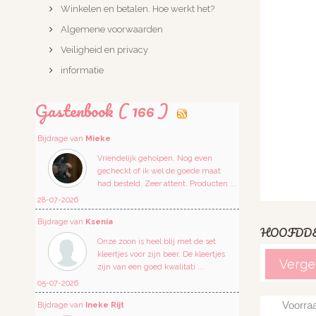
Winkelen en betalen. Hoe werkt het?
Algemene voorwaarden
Veiligheid en privacy
informatie
Gastenbook ( 166 )
Bijdrage van
Mieke
Vriendelijk geholpen. Nog even
gecheckt of ik wel de goede maat
had besteld. Zeer attent. Producten ...
28-07-2026
Bijdrage van
Ksenia
HOOFDD
Onze zoon is heel blij met de set
kleertjes voor zijn beer. De kleertjes
Vergel
zijn van een goed kwalitati ...
05-07-2026
Voorra
Bijdrage van
Ineke Rijt