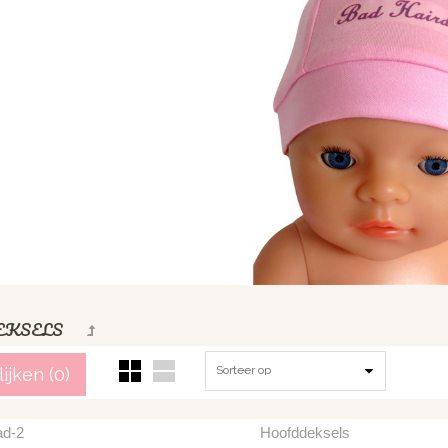
EKSELS
Sorteer op
ijken (
0
)
ad-2
Hoofddeksels