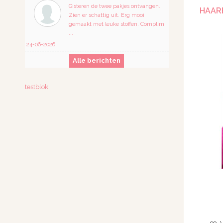
Gisteren de twee pakjes ontvangen.
HAARB
Zien er schattig uit. Erg mooi
gemaakt met leuke stoffen. Complim
...
24-06-2026
Alle berichten
testblok