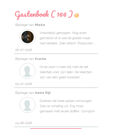
Gastenboek ( 166 )
Bijdrage van
Mieke
Vriendelijk geholpen. Nog even
gecheckt of ik wel de goede maat
had besteld. Zeer attent. Producten ...
28-07-2026
Bijdrage van
Ksenia
Onze zoon is heel blij met de set
kleertjes voor zijn beer. De kleertjes
zijn van een goed kwalitati ...
05-07-2026
Bijdrage van
Ineke Rijt
Gisteren de twee pakjes ontvangen.
Zien er schattig uit. Erg mooi
gemaakt met leuke stoffen. Complim
...
24-06-2026