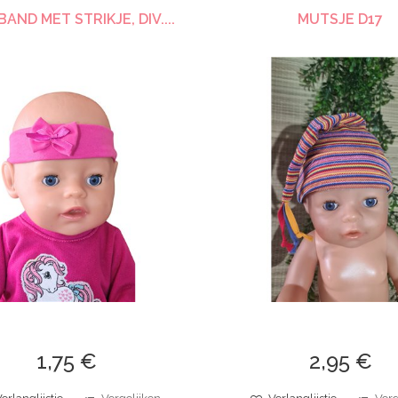
AND MET STRIKJE, DIV....
MUTSJE D17
1,75 €
2,95 €