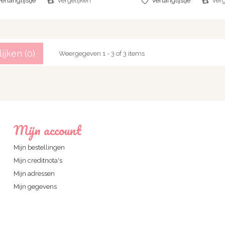
erlanglijstje
Vergelijken
Verlanglijstje
Verg
ijken (
0
)
Weergegeven 1 - 3 of 3 items
Mijn account
Mijn bestellingen
Mijn creditnota's
Mijn adressen
Mijn gegevens