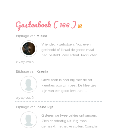
Gastenboek ( 166 )
Bijdrage van
Mieke
Vriendelijk geholpen. Nog even
gecheckt of ik wel de goede maat
had besteld. Zeer attent. Producten ...
28-07-2026
Bijdrage van
Ksenia
Onze zoon is heel blij met de set
kleertjes voor zijn beer. De kleertjes
zijn van een goed kwalitati ...
05-07-2026
Bijdrage van
Ineke Rijt
Gisteren de twee pakjes ontvangen.
Zien er schattig uit. Erg mooi
gemaakt met leuke stoffen. Complim
...