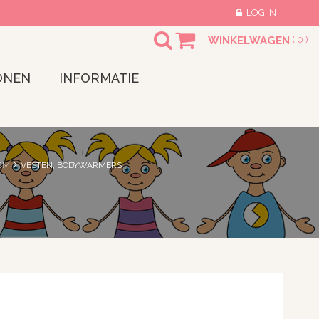
LOG IN
WINKELWAGEN
(
0
)
ONEN
INFORMATIE
CM
VESTEN, BODYWARMERS