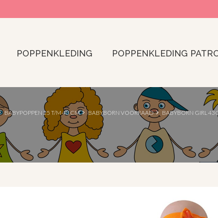
POPPENKLEDING
POPPENKLEDING PATR
BABYPOPPEN 25 T/M 48 CM
BABYBORN VOORRAAD
BABYBORN GIRL 43